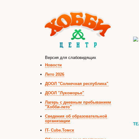
Версия для слабовидящих
Новости
Лето 2026
ДООЛ "Солнечная республика"
ДООЛ "Лукоморье"
Лагерь с дневным пребыванием
"Хобби-лето"
Сведения об образовательной
организации
ТЕ
IT- Cube.Томск