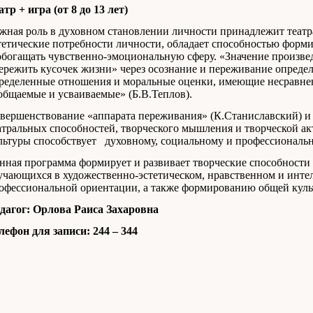
атр + игра (от 8 до 13 лет)
жная роль в духовном становлении личности принадлежит театра
тетические потребности личности, обладает способностью форм
обогащать чувственно-эмоциональную сферу. «Значение произвед
ережить кусочек жизни» через осознание и переживание определ
ределенные отношения и моральные оценки, имеющие несравнен
общаемые и усваиваемые» (Б.В.Теплов).
вершенствование «аппарата переживания» (К.Станиславский) и 
атральных способностей, творческого мышления и творческой ак
льтуры способствует духовному, социальному и профессиональ
нная программа формирует и развивает творческие способности
учающихся в художественно-эстетическом, нравственном и инте
офессиональной ориентации, а также формированию общей кул
дагог: Орлова Раиса Захаровна
лефон для записи: 244 – 344