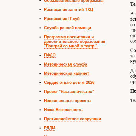
Образовательные программы
Те
Расписание занятий ТХЦ
Ва
Расписание IT-куб
эс
и 
Служба ранней помощи
«п
оп
Программа воспитания и
со
дополнительного образования
"Поиграй со мной в театр!"
Со
ПФДО
те
ку
Методическая служба
Да
Методический кабинет
об
пр
Сердце отдаю детям 2026
Пе
Проект "Наставничество"
Те
Национальные проекты
Наша Безопасность
Противодействие коррупции
РДДМ