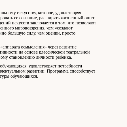
льному искусству, которое, удовлетворяя
ировать ее сознание, расширять жизненный опыт
ений искусств заключается в том, что позволяют
енного мировоззрения, чем «создают
но большую силу, чем оценки, просто
«аппарата осмысления» через развитие
тивности на основе классической театральной
ному становлению личности ребенка.
 обучающихся, удовлетворяет потребности
ллектуальном развитии. Программа способствует
ьтуры обучающихся.