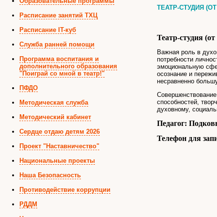
Образовательные программы
ТЕАТР-СТУДИЯ (ОТ 
Расписание занятий ТХЦ
Расписание IT-куб
Театр-студия (от 
Служба ранней помощи
Важная роль в духо
Программа воспитания и
потребности личнос
дополнительного образования
эмоциональную сфер
"Поиграй со мной в театр!"
осознание и пережи
несравненно большу
ПФДО
Совершенствование 
способностей, твор
Методическая служба
духовному, социал
Методический кабинет
Педагог:
Подков
Сердце отдаю детям 2026
Телефон для запи
Проект "Наставничество"
Национальные проекты
Наша Безопасность
Противодействие коррупции
РДДМ