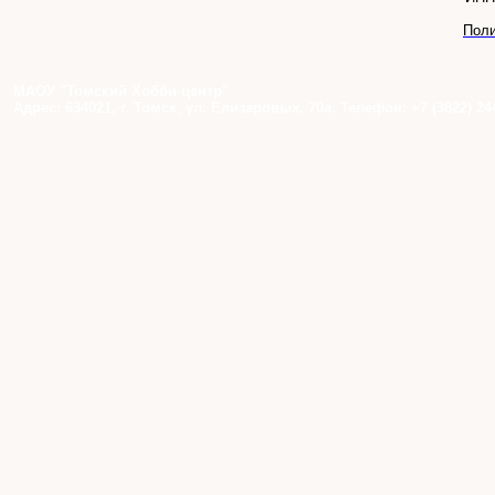
Поли
МАОУ "Томский Хобби-центр"
Адрес: 634021, г. Томск, ул. Елизаровых, 70а. Телефон: +7 (3822) 24