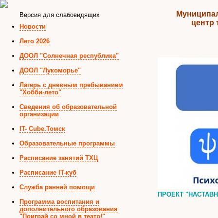
Муниципал
Версия для слабовидящих
центр 
Новости
Лето 2026
ДООЛ "Солнечная республика"
ДООЛ "Лукоморье"
Лагерь с дневным пребыванием
"Хобби-лето"
Сведения об образовательной
организации
IT- Cube.Томск
Образовательные программы
Расписание занятий ТХЦ
Расписание IT-куб
Служба ранней помощи
ПРОЕКТ "НАСТАВ
Программа воспитания и
дополнительного образования
"Поиграй со мной в театр!"