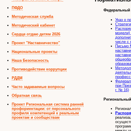
ПФДО
Федеральный 
Методическая служба
Указ о п
Стратеги
Методический кабинет
Распоряж
модели)
Сердце отдаю детям 2026
дополни
числе с
Проект "Наставничество"
Письмо М
наставн
Национальные проекты
наставн
общеобр
Наша Безопасность
образов
Методол
Противодействие коррупции
деятель
професс
РДДМ
Федерал
при През
Часто задаваемые вопросы
г. № 16)
Обратная связь
Региональный
Проект Региональная система ранней
профориентации: от персонального
Региона
профиля компетенций к реальным
Распор
проектам и сообществам
реализац
осущест
програм
между у