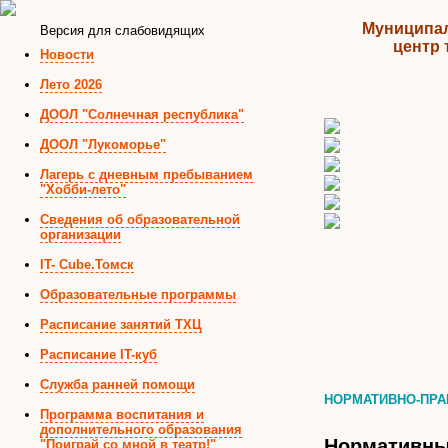
Муниципал
Версия для слабовидящих
центр 
Новости
Лето 2026
ДООЛ "Солнечная республика"
ДООЛ "Лукоморье"
Лагерь с дневным пребыванием
"Хобби-лето"
Сведения об образовательной
организации
IT- Cube.Томск
Образовательные программы
Расписание занятий ТХЦ
Расписание IT-куб
Служба ранней помощи
НОРМАТИВНО-ПР
Программа воспитания и
дополнительного образования
Нормативны
"Поиграй со мной в театр!"