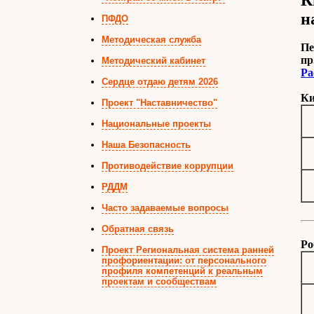
К
н
ПФДО
Методическая служба
Пе
пр
Методический кабинет
Ра
Сердце отдаю детям 2026
Ки
Проект "Наставничество"
Национальные проекты
Наша Безопасность
Противодействие коррупции
РДДМ
Часто задаваемые вопросы
Обратная связь
Ро
Проект Региональная система ранней
профориентации: от персонального
профиля компетенций к реальным
проектам и сообществам