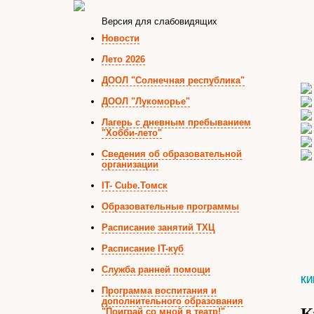
Версия для слабовидящих
Новости
Лето 2026
ДООЛ "Солнечная республика"
ДООЛ "Лукоморье"
Лагерь с дневным пребыванием
"Хобби-лето"
Сведения об образовательной
организации
IT- Cube.Томск
Образовательные программы
Расписание занятий ТХЦ
Расписание IT-куб
Служба ранней помощи
КИ
Программа воспитания и
дополнительного образования
"Поиграй со мной в театр!"