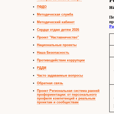
Р
н
ПФДО
Методическая служба
Пе
пр
Методический кабинет
Ра
Сердце отдаю детям 2026
Проект "Наставничество"
Национальные проекты
Наша Безопасность
Противодействие коррупции
РДДМ
Часто задаваемые вопросы
Обратная связь
Проект Региональная система ранней
профориентации: от персонального
профиля компетенций к реальным
проектам и сообществам