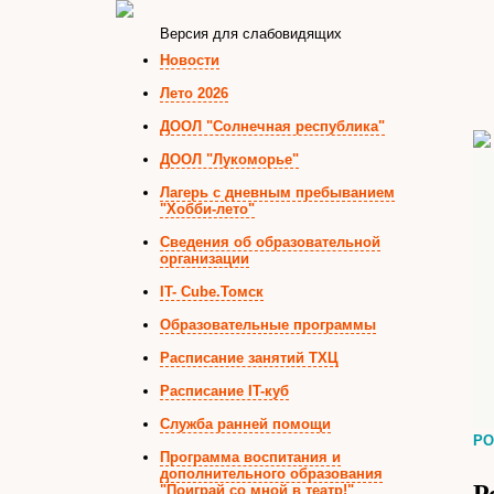
Версия для слабовидящих
Новости
Лето 2026
ДООЛ "Солнечная республика"
ДООЛ "Лукоморье"
Лагерь с дневным пребыванием
"Хобби-лето"
Сведения об образовательной
организации
IT- Cube.Томск
Образовательные программы
Расписание занятий ТХЦ
Расписание IT-куб
Служба ранней помощи
РО
Программа воспитания и
дополнительного образования
"Поиграй со мной в театр!"