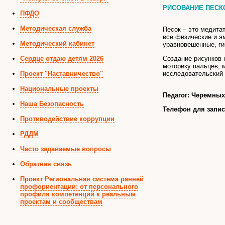
РИСОВАНИЕ ПЕСКОМ
ПФДО
Методическая служба
Песок – это медита
все физические и э
Методический кабинет
уравновешенные, ги
Сердце отдаю детям 2026
Создание рисунков 
моторику пальцев, 
Проект "Наставничество"
исследовательский 
Национальные проекты
Педагог: Черемны
Наша Безопасность
Телефон для запи
Противодействие коррупции
РДДМ
Часто задаваемые вопросы
Обратная связь
Проект Региональная система ранней
профориентации: от персонального
профиля компетенций к реальным
проектам и сообществам