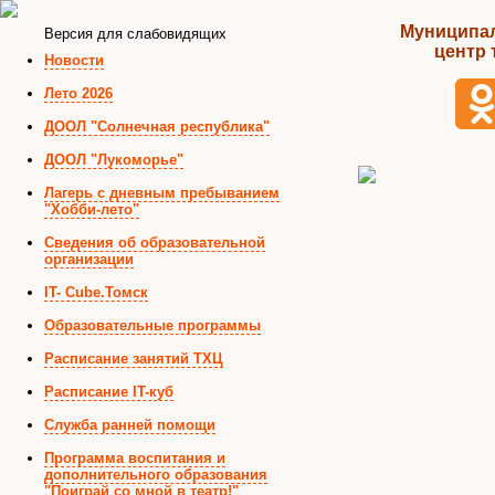
Муниципал
Версия для слабовидящих
центр 
Новости
Лето 2026
ДООЛ "Солнечная республика"
ДООЛ "Лукоморье"
Лагерь с дневным пребыванием
"Хобби-лето"
Сведения об образовательной
организации
IT- Cube.Томск
Образовательные программы
Расписание занятий ТХЦ
Расписание IT-куб
Служба ранней помощи
Программа воспитания и
дополнительного образования
"Поиграй со мной в театр!"