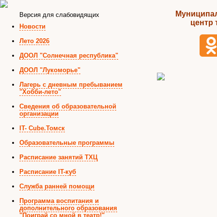
Муниципал
Версия для слабовидящих
центр 
Новости
Лето 2026
ДООЛ "Солнечная республика"
ДООЛ "Лукоморье"
Лагерь с дневным пребыванием
"Хобби-лето"
Сведения об образовательной
организации
IT- Cube.Томск
Образовательные программы
Расписание занятий ТХЦ
Расписание IT-куб
Служба ранней помощи
Программа воспитания и
дополнительного образования
"Поиграй со мной в театр!"