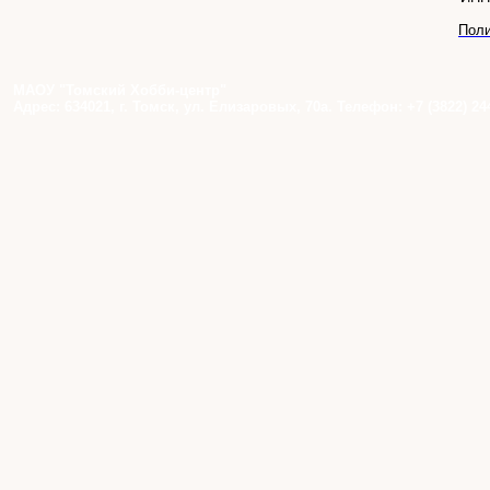
Поли
МАОУ "Томский Хобби-центр"
Адрес: 634021, г. Томск, ул. Елизаровых, 70а. Телефон: +7 (3822) 24