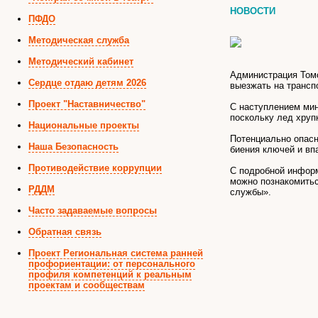
НОВОСТИ
ПФДО
Методическая служба
Методический кабинет
Администрация Томс
Сердце отдаю детям 2026
выезжать на трансп
Проект "Наставничество"
С наступлением мин
поскольку лед хруп
Национальные проекты
Потенциально опасн
Наша Безопасность
биения ключей и вп
Противодействие коррупции
С подробной информ
можно познакомитьс
РДДМ
службы».
Часто задаваемые вопросы
Обратная связь
Проект Региональная система ранней
профориентации: от персонального
профиля компетенций к реальным
проектам и сообществам