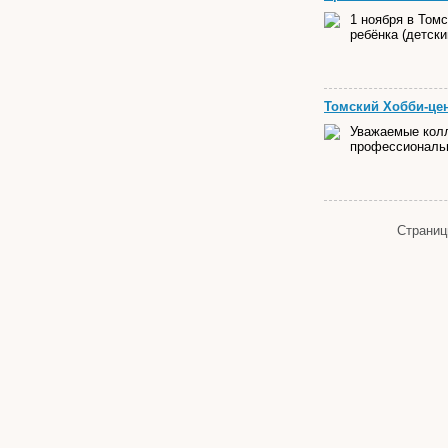
1 ноября в Том
ребёнка (детски
Томский Хобби-цен
Уважаемые колл
профессиональн
Страни