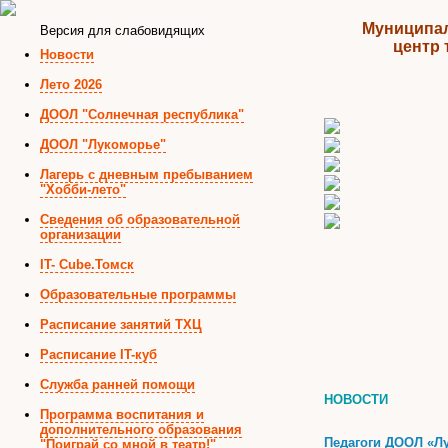
Муниципал
Версия для слабовидящих
центр 
Новости
Лето 2026
ДООЛ "Солнечная республика"
ДООЛ "Лукоморье"
Лагерь с дневным пребыванием
"Хобби-лето"
Сведения об образовательной
организации
IT- Cube.Томск
Образовательные программы
Расписание занятий ТХЦ
Расписание IT-куб
Служба ранней помощи
НОВОСТИ
Программа воспитания и
дополнительного образования
Педагоги ДООЛ «Л
"Поиграй со мной в театр!"