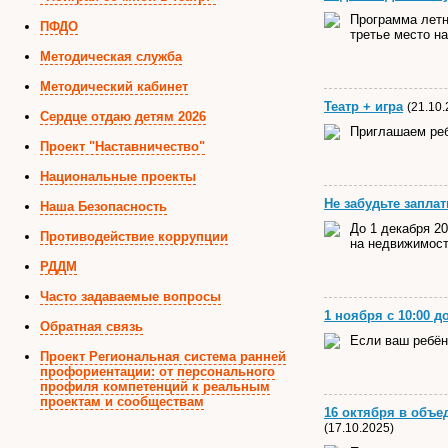
Программа летн
ПФДО
третье место н
Методическая служба
Методический кабинет
Театр + игра
(21.10.
Сердце отдаю детям 2026
Приглашаем ребя
Проект "Наставничество"
Национальные проекты
Не забудьте заплат
Наша Безопасность
До 1 декабря 20
Противодействие коррупции
на недвижимост
РДДМ
Часто задаваемые вопросы
1 ноября с 10:00 
Обратная связь
Если ваш ребёно
Проект Региональная система ранней
профориентации: от персонального
профиля компетенций к реальным
проектам и сообществам
16 октября в объ
(17.10.2025)